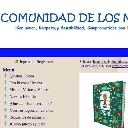
Ingresar
-
Registrarse
Si buscas
hosting web,
dominios w
Por otro lado, si buscas
crear códig
Menú
Quienes Somos
Una historia Urbana..
Mision, Vision y Valores
Nuestra Historia
¿Que atencion ofrecemos?
Nuestros logros en 20 años
Requisitos de admision
¿Como puedo ayudar?