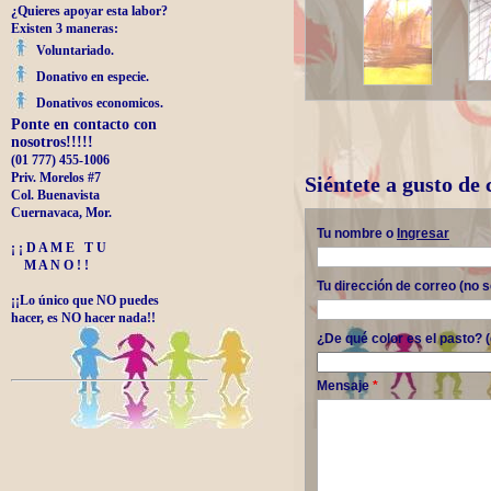
¿Quieres apoyar esta labor?
Existen 3 maneras:
Voluntariado.
Donativo en especie.
Donativos economicos.
Ponte en contacto con
nosotros!!!!!
(01 777) 455-1006
Priv. Morelos #7
Siéntete a gusto de
Col. Buenavista
Cuernavaca, Mor.
Tu nombre o
Ingresar
¡ ¡ D A M E T U
M A N O ! !
Tu dirección de correo (no 
¡¡Lo único que NO puedes
hacer, es NO hacer nada!!
¿De qué color es el pasto? 
Mensaje
*