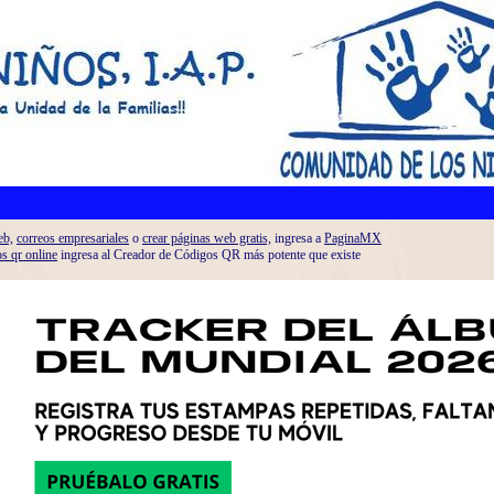
eb,
correos empresariales
o
crear páginas web gratis,
ingresa a
PaginaMX
os qr online
ingresa al Creador de Códigos QR más potente que existe