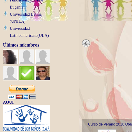
Fundacion Niños de
Eugenia
Universidad Latina
(UNILA)
Universidad
Latinoamericana(ULA)
Últimos miembros
AQUI
Curso de Verano 2010 Obr