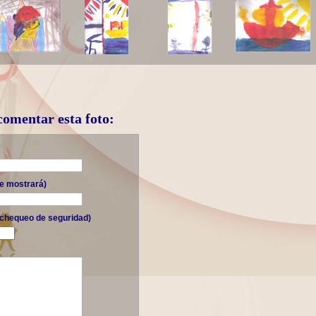
 comentar esta foto:
se mostrará)
(chequeo de seguridad)