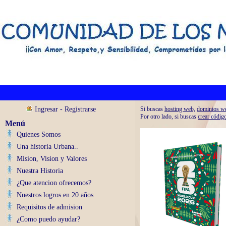
Ingresar
-
Registrarse
Si buscas
hosting web,
dominios w
Por otro lado, si buscas
crear códig
Menú
Quienes Somos
Una historia Urbana..
Mision, Vision y Valores
Nuestra Historia
¿Que atencion ofrecemos?
Nuestros logros en 20 años
Requisitos de admision
¿Como puedo ayudar?