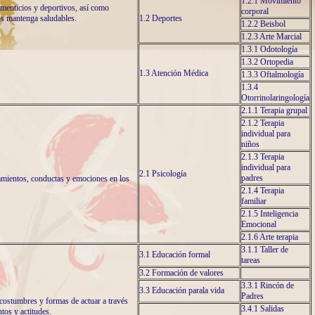
1.2.1 Movimiento
limenticios y deportivos, así como
corporal
os mantenga saludables.
1.2 Deportes
1.2.2 Beisbol
1.2.3 Arte Marcial
1.3.1 Odotología
1.3.2 Ortopedia
1.3 Atención Médica
1.3.3 Oftalmología
1.3.4
Otorrinolaringología
2.1.1 Terapia grupal
2.1.2 Terapia
individual para
niños
2.1.3 Terapia
individual para
2.1 Psicología
padres
samientos, conductas y emociones en los
2.1.4 Terapia
familiar
2.1.5 Inteligencia
Emocional
2.1.6 Arte terapia
3.1.1 Taller de
3.1 Educación formal
tareas
3.2 Formación de valores
3.3.1 Rincón de
3.3 Educación parala vida
Padres
 costumbres y formas de actuar a través
3.4.1 Salidas
ntos y actitudes.