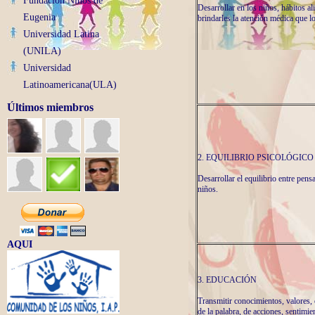
Fundacion Niños de
Desarrollar en los niños, hábitos a
Eugenia
brindarles la atención médica que l
Universidad Latina
(UNILA)
Universidad
Latinoamericana(ULA)
Últimos miembros
2. EQUILIBRIO PSICOLÓGICO
Desarrollar el equilibrio entre pen
niños.
AQUI
3. EDUCACIÓN
Transmitir conocimientos, valores,
de la palabra, de acciones, sentimie