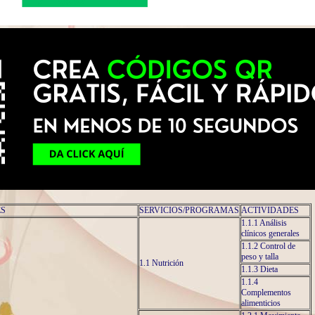
ES
SERVICIOS/PROGRAMAS
ACTIVIDADES
1.1.1 Análisis
clínicos generales
1.1.2 Control de
peso y talla
1.1 Nutrición
1.1.3 Dieta
1.1.4
Complementos
alimenticios