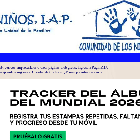
eb,
correos empresariales
o
crear páginas web gratis,
ingresa a
PaginaMX
os qr online
ingresa al Creador de Códigos QR más potente que existe