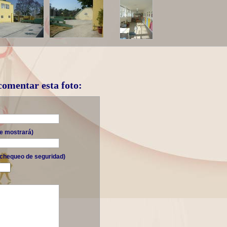
 comentar esta foto:
se mostrará)
(chequeo de seguridad)