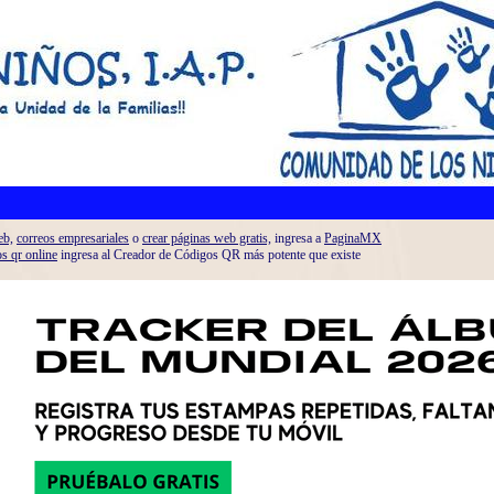
eb,
correos empresariales
o
crear páginas web gratis,
ingresa a
PaginaMX
os qr online
ingresa al Creador de Códigos QR más potente que existe