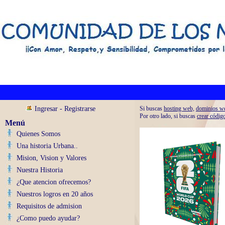
Ingresar
-
Registrarse
Si buscas
hosting web,
dominios w
Por otro lado, si buscas
crear códig
Menú
Quienes Somos
Una historia Urbana..
Mision, Vision y Valores
Nuestra Historia
¿Que atencion ofrecemos?
Nuestros logros en 20 años
Requisitos de admision
¿Como puedo ayudar?