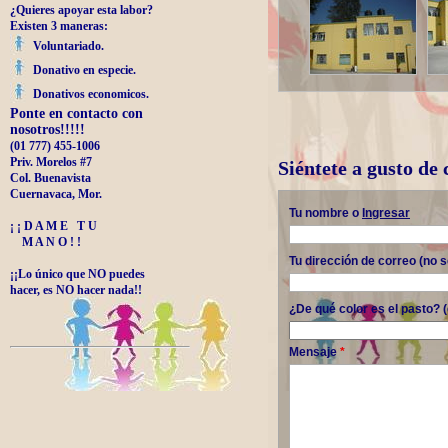
¿Quieres apoyar esta labor?
Existen 3 maneras:
Voluntariado.
Donativo en especie.
Donativos economicos.
Ponte en contacto con
nosotros!!!!!
(01 777) 455-1006
Priv. Morelos #7
Siéntete a gusto de
Col. Buenavista
Cuernavaca, Mor.
Tu nombre o
Ingresar
¡ ¡ D A M E T U
M A N O ! !
Tu dirección de correo (no 
¡¡Lo único que NO puedes
hacer, es NO hacer nada!!
¿De qué color es el pasto? 
Mensaje
*